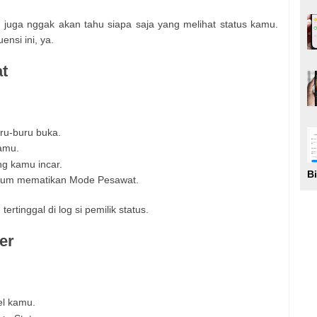
u juga nggak akan tahu siapa saja yang melihat status kamu.
nsi ini, ya.
t
ru-buru buka.
amu.
ng kamu incar.
B
lum mematikan Mode Pesawat.
ertinggal di log si pemilik status.
er
:
el kamu.