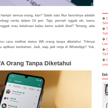
 hampir semua orang, kan? Salah satu fitur favoritnya adalah
C
rbagi cerita dalam 24 jam. Tapi, pernah nggak sih, kamu
Sen
 nggak mau ketahuan kalau kamu sudah lihat? Tenang, ada
T
Yah
C
kamu cara melihat status WA orang tanpa diketahui. Triknya
Lan
aplikasi tambahan. Jadi, siap jadi ninja di WhatsApp? Yuk,
C
Tik
C
WA Orang Tanpa Diketahui
unt
Ent