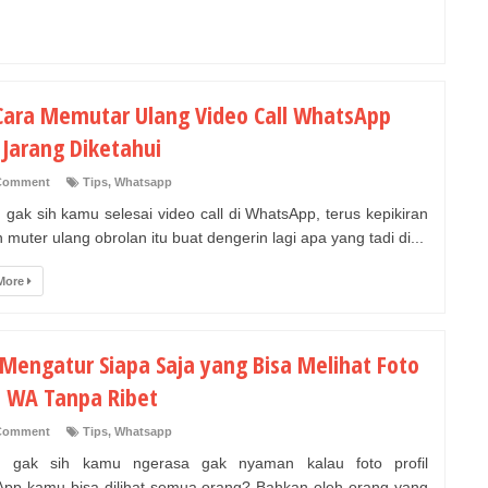
 Cara Memutar Ulang Video Call WhatsApp
 Jarang Diketahui
Comment
Tips
,
Whatsapp
 gak sih kamu selesai video call di WhatsApp, terus kepikiran
muter ulang obrolan itu buat dengerin lagi apa yang tadi di...
More
 Mengatur Siapa Saja yang Bisa Melihat Foto
il WA Tanpa Ribet
Comment
Tips
,
Whatsapp
h gak sih kamu ngerasa gak nyaman kalau foto profil
pp kamu bisa dilihat semua orang? Bahkan oleh orang yang