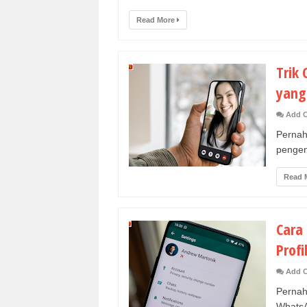
Read More
Trik
yang
Add 
Pernah
pengen 
Read 
Cara
Prof
Add 
Perna
WhatsA