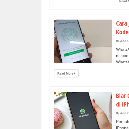
Read 
Cara
Kode 
Add 
WhatsA
nelpo
WhatsA
Read More
Biar
di iP
Add 
Pernah
iPhone