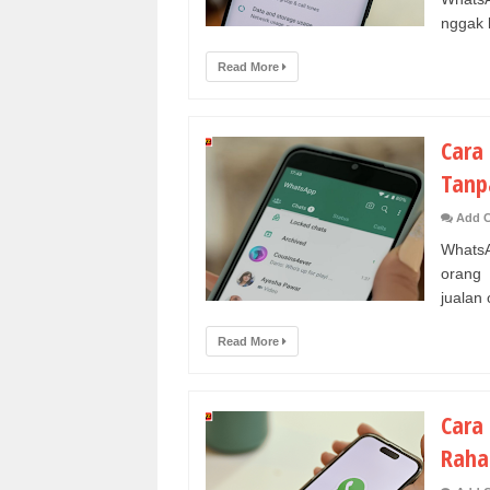
nggak 
Read More
Cara
Tanp
Add 
WhatsA
orang 
jualan o
Read More
Cara
Rahas