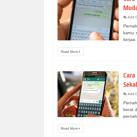
Muda
Add 
Pernah
kamu s
kerjaa.
Read More
Cara
Seka
Add 
Pernah
berat 
pernah 
Read More