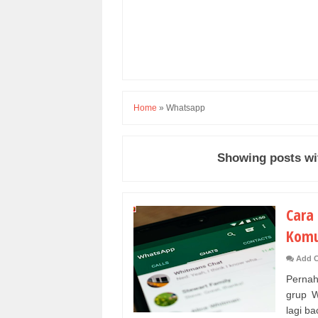
Home
»
Whatsapp
Showing posts wi
Cara
Komu
Add 
Pernah
grup W
lagi bac