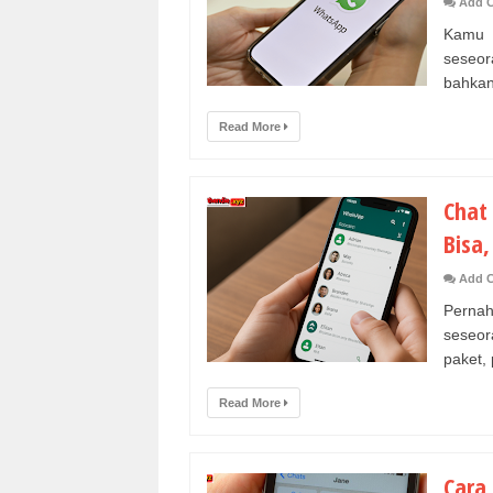
Add 
Kamu p
seseor
bahkan 
Read More
Chat
Bisa,
Add 
Perna
seseor
paket, 
Read More
Cara