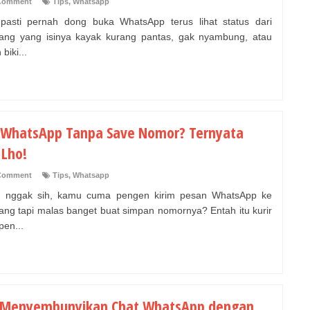
Comment
Tips
,
Whatsapp
asti pernah dong buka WhatsApp terus lihat status dari
ang yang isinya kayak kurang pantas, gak nyambung, atau
biki...
 WhatsApp Tanpa Save Nomor? Ternyata
 Lho!
Comment
Tips
,
Whatsapp
h nggak sih, kamu cuma pengen kirim pesan WhatsApp ke
ang tapi malas banget buat simpan nomornya? Entah itu kurir
pen...
 Menyembunyikan Chat WhatsApp dengan