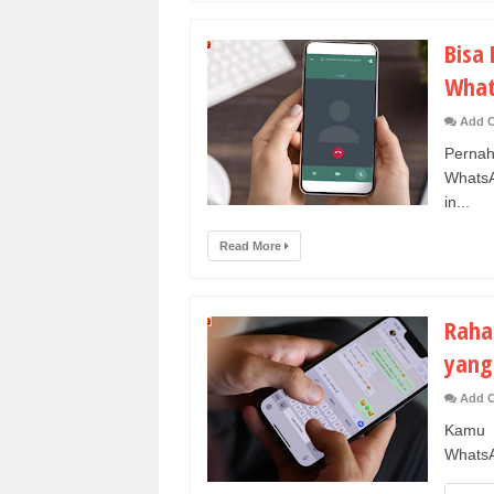
Bisa
What
Add 
Pernah
WhatsA
in...
Read More
Raha
yang
Add 
Kamu p
WhatsAp