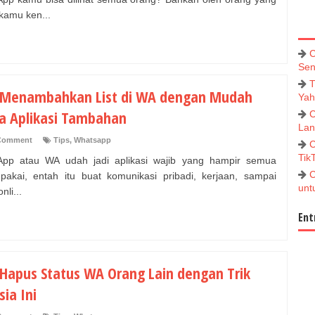
kamu ken...
C
Sen
T
 Menambahkan List di WA dengan Mudah
Yah
a Aplikasi Tambahan
C
Lan
Comment
Tips
,
Whatsapp
C
Tik
pp atau WA udah jadi aplikasi wajib yang hampir semua
C
pakai, entah itu buat komunikasi pribadi, kerjaan, sampai
unt
nli...
Ent
 Hapus Status WA Orang Lain dengan Trik
ia Ini