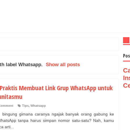
Pos
th label
Whatsapp
.
Show all posts
Ca
In
Ce
 Praktis Membuat Link Grup WhatsApp untuk
nitasmu
Comment
Tips
,
Whatsapp
 bingung gimana caranya ngajak banyak orang gabung ke
hatsApp tanpa harus simpan nomor satu-satu? Nah, kamu
a arti...