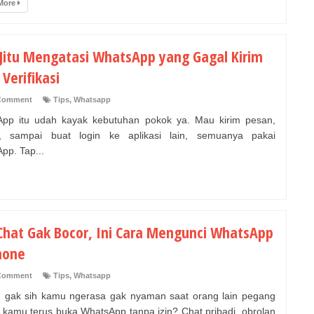
More
 Jitu Mengatasi WhatsApp yang Gagal Kirim
Verifikasi
Comment
Tips
,
Whatsapp
pp itu udah kayak kebutuhan pokok ya. Mau kirim pesan,
n, sampai buat login ke aplikasi lain, semuanya pakai
pp. Tap...
 Chat Gak Bocor, Ini Cara Mengunci WhatsApp
hone
Comment
Tips
,
Whatsapp
 gak sih kamu ngerasa gak nyaman saat orang lain pegang
 kamu terus buka WhatsApp tanpa izin? Chat pribadi, obrolan