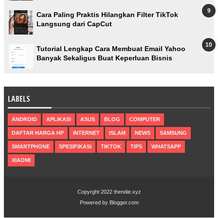
Cara Paling Praktis Hilangkan Filter TikTok
Langsung dari CapCut
Tutorial Lengkap Cara Membuat Email Yahoo
Banyak Sekaligus Buat Keperluan Bisnis
LABELS
ANDROID
APLIKASI
ASUS
BLOG
COMPUTER
DAFTAR HARGA HP
INTERNET
ISLAM
NEWS
SAMSUNG
SMARTPHONE
SPESIFIKASI
TIKTOK
TIPS
WHATSAPP
XIAOMI
Copyrght 2022
thendie.xyz
Powered by
Blogger.com