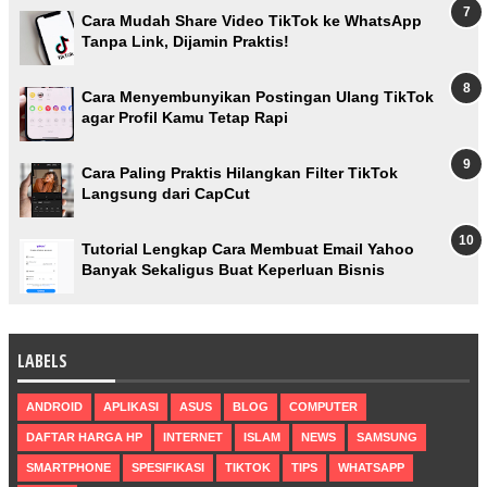
Cara Mudah Share Video TikTok ke WhatsApp
Tanpa Link, Dijamin Praktis!
Cara Menyembunyikan Postingan Ulang TikTok
agar Profil Kamu Tetap Rapi
Cara Paling Praktis Hilangkan Filter TikTok
Langsung dari CapCut
Tutorial Lengkap Cara Membuat Email Yahoo
Banyak Sekaligus Buat Keperluan Bisnis
LABELS
ANDROID
APLIKASI
ASUS
BLOG
COMPUTER
DAFTAR HARGA HP
INTERNET
ISLAM
NEWS
SAMSUNG
SMARTPHONE
SPESIFIKASI
TIKTOK
TIPS
WHATSAPP