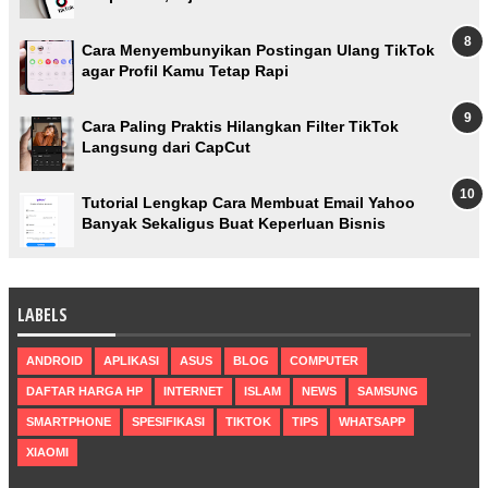
Cara Menyembunyikan Postingan Ulang TikTok
agar Profil Kamu Tetap Rapi
Cara Paling Praktis Hilangkan Filter TikTok
Langsung dari CapCut
Tutorial Lengkap Cara Membuat Email Yahoo
Banyak Sekaligus Buat Keperluan Bisnis
LABELS
ANDROID
APLIKASI
ASUS
BLOG
COMPUTER
DAFTAR HARGA HP
INTERNET
ISLAM
NEWS
SAMSUNG
SMARTPHONE
SPESIFIKASI
TIKTOK
TIPS
WHATSAPP
XIAOMI