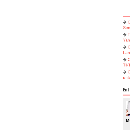
C
Sen
T
Yah
C
Lan
C
Tik
C
unt
Ent
M