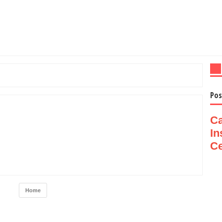
Pos
Ca
In
Ce
Home